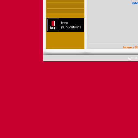
inf
Home
-
B
ï¿½SK